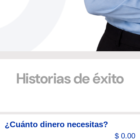
Historias de éxito
Rosita Antonia
Dolores An
Avendaño Rivas
López Alon
¿Cuánto dinero necesitas?
Elaboración y venta de comales de
Elaboració
$ 0.00
barro