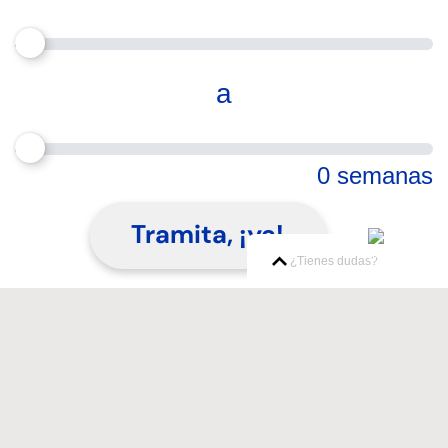
a
0 semanas
Tramita, ¡ya!
¿Tienes dudas?
Pago semanal
apróximadamente de
$ 0.00
CAT
(Costo Anual Total)